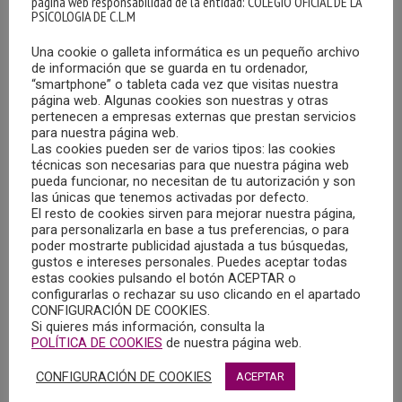
página web responsabilidad de la entidad: COLEGIO OFICIAL DE LA
PSICOLOGIA DE C.L.M
Una cookie o galleta informática es un pequeño archivo
de información que se guarda en tu ordenador,
“smartphone” o tableta cada vez que visitas nuestra
página web. Algunas cookies son nuestras y otras
pertenecen a empresas externas que prestan servicios
para nuestra página web.
OFERTA DE EMPLEO EN LAS PROVINCIAS DE
Las cookies pueden ser de varios tipos: las cookies
MADRID Y TOLEDO
técnicas son necesarias para que nuestra página web
pueda funcionar, no necesitan de tu autorización y son
22/01/2024
las únicas que tenemos activadas por defecto.
El resto de cookies sirven para mejorar nuestra página,
Se necesita psicólogo/a para trabajar en consulta en una
para personalizarla en base a tus preferencias, o para
o dos policlínicas, Wellcare Médica, situadas en Parla
poder mostrarte publicidad ajustada a tus búsquedas,
gustos e intereses personales. Puedes aceptar todas
(Madrid) y/o Illescas (Toledo), a convenir.
estas cookies pulsando el botón ACEPTAR o
configurarlas o rechazar su uso clicando en el apartado
CONFIGURACIÓN DE COOKIES.
MÁS
Si quieres más información, consulta la
POLÍTICA DE COOKIES
de nuestra página web.
CONFIGURACIÓN DE COOKIES
ACEPTAR