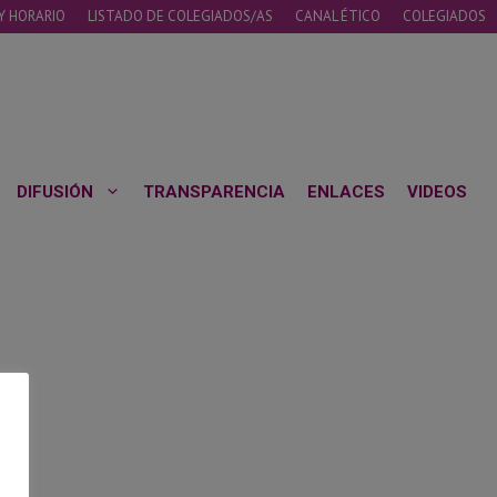
Y HORARIO
LISTADO DE COLEGIADOS/AS
CANAL ÉTICO
COLEGIADOS
DIFUSIÓN
TRANSPARENCIA
ENLACES
VIDEOS