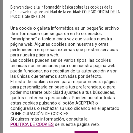
Bienvenida/o a la información básica sobre las cookies de la
Los Llanos de Albacete.
página web responsabilidad de la entidad: COLEGIO OFICIAL DE LA
PSICOLOGIA DE C.L.M
MÁS
Una cookie o galleta informática es un pequeño archivo
de información que se guarda en tu ordenador,
“smartphone” o tableta cada vez que visitas nuestra
página web. Algunas cookies son nuestras y otras
10/06/2022 – XIV JORNADA REGIONAL DE
pertenecen a empresas externas que prestan servicios
PSICOLOGÍA Y SOCIEDAD, Y XXV ANIVERSARIO
para nuestra página web.
DEL COPCLM
Las cookies pueden ser de varios tipos: las cookies
técnicas son necesarias para que nuestra página web
13/06/2022
pueda funcionar, no necesitan de tu autorización y son
las únicas que tenemos activadas por defecto.
El resto de cookies sirven para mejorar nuestra página,
para personalizarla en base a tus preferencias, o para
poder mostrarte publicidad ajustada a tus búsquedas,
gustos e intereses personales. Puedes aceptar todas
estas cookies pulsando el botón ACEPTAR o
configurarlas o rechazar su uso clicando en el apartado
CONFIGURACIÓN DE COOKIES.
Si quieres más información, consulta la
POLÍTICA DE COOKIES
de nuestra página web.