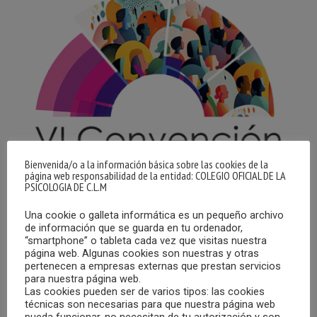
Bienvenida/o a la información básica sobre las cookies de la
página web responsabilidad de la entidad: COLEGIO OFICIAL DE LA
PSICOLOGIA DE C.L.M
Una cookie o galleta informática es un pequeño archivo
de información que se guarda en tu ordenador,
Los días 17 y 18 de noviembre de 2023 tendrá lugar en el
“smartphone” o tableta cada vez que visitas nuestra
Palacio Ferial y de Congresos de Tarragona la VI
página web. Algunas cookies son nuestras y otras
pertenecen a empresas externas que prestan servicios
Convención del Consejo General de la Psicología, bajo el
para nuestra página web.
lema “La Psicología al Servicio de las Personas”, a la que
Las cookies pueden ser de varios tipos: las cookies
asistirán representantes del COPCLM.
técnicas son necesarias para que nuestra página web
pueda funcionar, no necesitan de tu autorización y son