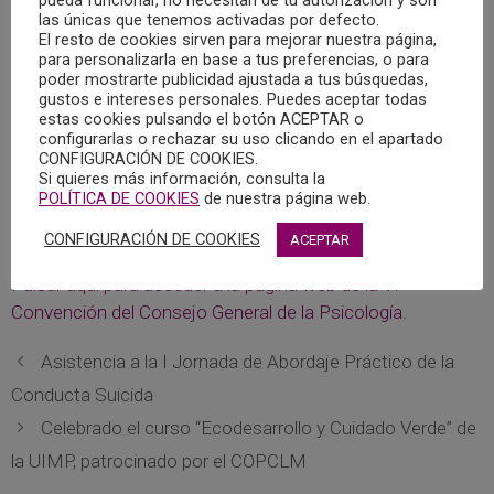
las únicas que tenemos activadas por defecto.
La VI Convención del Consejo General de la Psicología
El resto de cookies sirven para mejorar nuestra página,
para personalizarla en base a tus preferencias, o para
pretende ser un punto de encuentro de los Miembros de
poder mostrarte publicidad ajustada a tus búsquedas,
todas las Juntas de Gobierno, Áreas, Comisiones y
gustos e intereses personales. Puedes aceptar todas
Grupos de Trabajo de los Colegios Oficiales de Psicología,
estas cookies pulsando el botón ACEPTAR o
configurarlas o rechazar su uso clicando en el apartado
con el fin de debatir, analizar e intercambiar puntos de vista
CONFIGURACIÓN DE COOKIES.
y posturas en torno a algunos de los temas más
Si quieres más información, consulta la
POLÍTICA DE COOKIES
de nuestra página web.
relevantes de la profesión, y de este modo enriquecer las
líneas de desarrollo de la política de nuestra profesión.
CONFIGURACIÓN DE COOKIES
ACEPTAR
Pulsar aquí para acceder a la página web de la VI
Convención del Consejo General de la Psicología.
Asistencia a la I Jornada de Abordaje Práctico de la
Conducta Suicida
Celebrado el curso “Ecodesarrollo y Cuidado Verde” de
la UIMP, patrocinado por el COPCLM