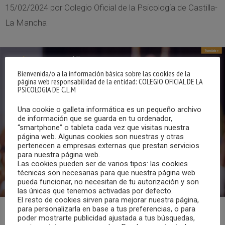
15/02/2024
por
Colegio Oficial de la Psicología de Castilla-
La Mancha
Bienvenida/o a la información básica sobre las cookies de la
página web responsabilidad de la entidad: COLEGIO OFICIAL DE LA
PSICOLOGIA DE C.L.M
Una cookie o galleta informática es un pequeño archivo
de información que se guarda en tu ordenador,
“smartphone” o tableta cada vez que visitas nuestra
página web. Algunas cookies son nuestras y otras
pertenecen a empresas externas que prestan servicios
para nuestra página web.
Las cookies pueden ser de varios tipos: las cookies
técnicas son necesarias para que nuestra página web
pueda funcionar, no necesitan de tu autorización y son
las únicas que tenemos activadas por defecto.
El resto de cookies sirven para mejorar nuestra página,
para personalizarla en base a tus preferencias, o para
poder mostrarte publicidad ajustada a tus búsquedas,
Los días 25, 26 y 27 de septiembre de 2024, tendrán lugar