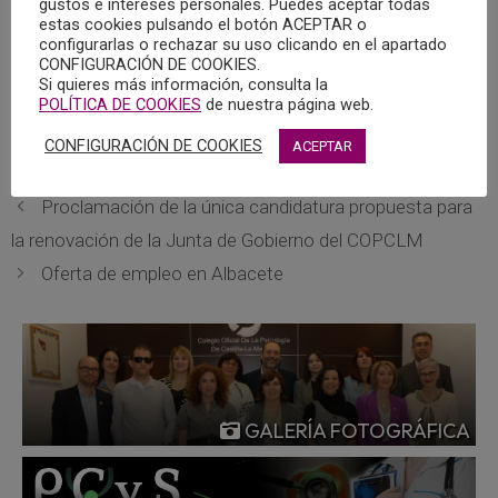
gustos e intereses personales. Puedes aceptar todas
en el Centro Cultural de Belém de Lisboa (Portugal), el XIII
estas cookies pulsando el botón ACEPTAR o
Congreso Iberoamericano de Psicología y el VI Congreso
configurarlas o rechazar su uso clicando en el apartado
CONFIGURACIÓN DE COOKIES.
da Orden dos Psicólogos Portugueses.
Si quieres más información, consulta la
POLÍTICA DE COOKIES
de nuestra página web.
Pulsar aquí para acceder a la página web de ambos
CONFIGURACIÓN DE COOKIES
ACEPTAR
eventos y obtener más información.
Proclamación de la única candidatura propuesta para
la renovación de la Junta de Gobierno del COPCLM
Oferta de empleo en Albacete
GALERÍA FOTOGRÁFICA