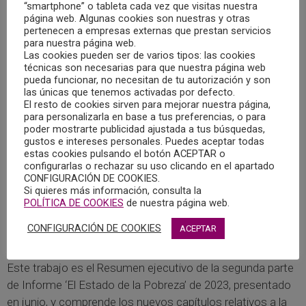
“smartphone” o tableta cada vez que visitas nuestra
Anti Poverty Network – EAPN), ha publicado El XIV
página web. Algunas cookies son nuestras y otras
Informe “El Estado sobre el Pobreza en España. Pobreza y
pertenecen a empresas externas que prestan servicios
para nuestra página web.
Territorio. Comunidades Autónomas y Unión Europea”
Las cookies pueden ser de varios tipos: las cookies
técnicas son necesarias para que nuestra página web
Se trata de un trabajo de investigación que ofrece un
pueda funcionar, no necesitan de tu autorización y son
las únicas que tenemos activadas por defecto.
análisis de los principales indicadores de pobreza y
El resto de cookies sirven para mejorar nuestra página,
exclusión social desde un punto de vista territorial, es
para personalizarla en base a tus preferencias, o para
poder mostrarte publicidad ajustada a tus búsquedas,
decir, que pueden medirse en las diferentes comunidades
gustos e intereses personales. Puedes aceptar todas
autónomas y en España con respecto a Europa.
estas cookies pulsando el botón ACEPTAR o
configurarlas o rechazar su uso clicando en el apartado
CONFIGURACIÓN DE COOKIES.
El objetivo es profundizar en la expresión territorial de la
Si quieres más información, consulta la
pobreza y evaluar a nivel regional el cumplimiento
POLÍTICA DE COOKIES
de nuestra página web.
proporcional de las metas y objetivos asumidos en la
CONFIGURACIÓN DE COOKIES
ACEPTAR
Agenda 2030.
Este trabajo es el Resumen ejecutivo de la segunda parte
de Informe ‘El Estado de la Pobreza’ de 2023, presentado
en junio, y comprende los nuevos capítulos relativos a la