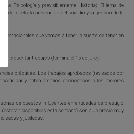
ogía, Psicología y previsiblemente Historia). El lema de
ón del duelo, la prevención del suicidio y la gestión de la
 e internacionales que vamos a tener la suerte de tener en
ra presentar trabajos (termina el 15 de julio).
ncias prácticas. Los trabajos aprobados (revisados por
r participar y habrá premios económicos a los mejores
ersonas de puestos influyentes en entidades de prestigio
es (estarán disponibles esta semana) son a un precio muy
pleadas y jubiladas.