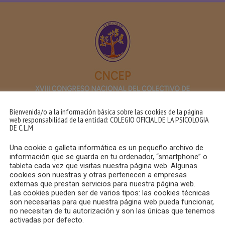
Bienvenida/o a la información básica sobre las cookies de la página
web responsabilidad de la entidad: COLEGIO OFICIAL DE LA PSICOLOGIA
DE C.L.M
Una cookie o galleta informática es un pequeño archivo de
información que se guarda en tu ordenador, “smartphone” o
tableta cada vez que visitas nuestra página web. Algunas
cookies son nuestras y otras pertenecen a empresas
la Facultad de Psicología y Logopedia de la Universidad de
externas que prestan servicios para nuestra página web.
Las cookies pueden ser de varios tipos: las cookies técnicas
cología de la Comunitat Valenciana, estamos organizando un c
son necesarias para que nuestra página web pueda funcionar,
es de vecinos víctimas y/o afectados por la DANA.
no necesitan de tu autorización y son las únicas que tenemos
activadas por defecto.