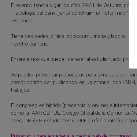
El evento tendrá lugar los días 29-31 de Octubre, por e
“Psicologia pel canvi, junts construïm un futur millor” y 
resiliencia.
Tiene tres sedes, clínica, sociocomunitaria y laboral. En
nuestro campus.
Entendemos que puede interesar al estudiantado, profesion
Se pueden presentar propuestas para simposio, comunic
pares) podrán ser publicados en un manual con ISBN, 
trabajos.
El congreso es híbrido (presencial y on-line) e interna
como la IAAP, CDPUE, Colegio Oficial de la Comunitat Va
asequible (30€ estudiantes y 100€ profesionales) y dis
Pulsar aquí para acceder a la página web del congreso.