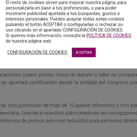
El resto de cookies sirven para mejorar nuestra página, para
l aniversario de la DANA. En Blasco Ibáñez (Facultad de Filol
personalizarla en base a tus preferencias, o para poder
la temática será el trauma, el sufrimiento humano, la posvenci
mostrarte publicidad ajustada a tus búsquedas, gustos e
intereses personales. Puedes aceptar todas estas cookies
pulsando el botón ACEPTAR o configurarlas o rechazar su
uso clicando en el apartado CONFIGURACIÓN DE COOKIES.
Si quieres más información, consulta la
POLÍTICA DE COOKIES
 la web podéis ver el surtido de ponencias de lujo nacionales
de nuestra página web.
CONFIGURACIÓN DE COOKIES
ACEPTAR
ales de la psicología y profesorado. Sigue abierto el plazo pa
aciones orales, póster, mesa de debate o taller de compete
se aportará certificación desde la entidad del congreso po
cional, con ponencias de más de 10 países diferentes y con p
lenciana. Gracias a nuestros patrocinadores las inscripcion
pondremos de precios aún más reducidos para personas desem