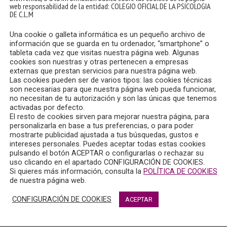
web responsabilidad de la entidad: COLEGIO OFICIAL DE LA PSICOLOGIA
DE C.L.M
Una cookie o galleta informática es un pequeño archivo de
información que se guarda en tu ordenador, “smartphone” o
tableta cada vez que visitas nuestra página web. Algunas
cookies son nuestras y otras pertenecen a empresas
externas que prestan servicios para nuestra página web.
Las cookies pueden ser de varios tipos: las cookies técnicas
son necesarias para que nuestra página web pueda funcionar,
no necesitan de tu autorización y son las únicas que tenemos
activadas por defecto.
El resto de cookies sirven para mejorar nuestra página, para
itido en Radio Chinchilla el sábado, 5 de noviembre de 2022, q
personalizarla en base a tus preferencias, o para poder
Solís, Psicólogo colegiada en el vocal de la Junta de Gobierno d
mostrarte publicidad ajustada a tus búsquedas, gustos e
intereses personales. Puedes aceptar todas estas cookies
pulsando el botón ACEPTAR o configurarlas o rechazar su
uso clicando en el apartado CONFIGURACIÓN DE COOKIES.
Si quieres más información, consulta la
POLÍTICA DE COOKIES
ha colabora con Radio Chinchilla en el magazine “Quiero estar
de nuestra página web.
sicología”.
CONFIGURACIÓN DE COOKIES
ACEPTAR