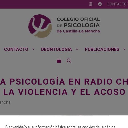
CONTACTO 
CONTACTO
DEONTOLOGIA
PUBLICACIONES
LA PSICOLOGÍA EN RADIO CH
LA VIOLENCIA Y EL ACOSO
Mancha
Bienvenida/o a la información básica sobre las cookies de la página