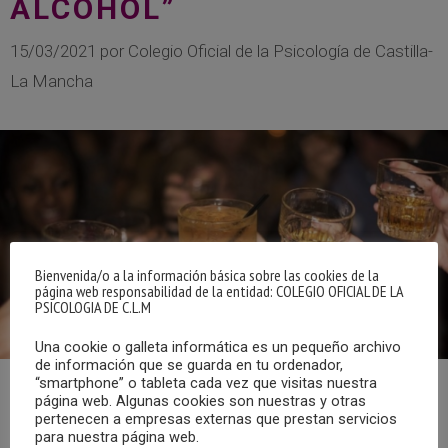
ALCOHOL”
15/03/2021
por
Colegio Oficial de la Psicología de Castilla-
La Mancha
Bienvenida/o a la información básica sobre las cookies de la
página web responsabilidad de la entidad: COLEGIO OFICIAL DE LA
PSICOLOGIA DE C.L.M
Una cookie o galleta informática es un pequeño archivo
de información que se guarda en tu ordenador,
“smartphone” o tableta cada vez que visitas nuestra
página web. Algunas cookies son nuestras y otras
Ya puedes escuchar el programa “Cita con la Psicología”
pertenecen a empresas externas que prestan servicios
emitido en Radio Chinchilla el sábado, 13 de marzo de
para nuestra página web.