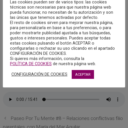
2021, que llevó por título “La comunicación entre padres e
Las cookies pueden ser de varios tipos: las cookies
técnicas son necesarias para que nuestra página web
hijos sobre el consumo de alcohol”, y en el que intervino,
pueda funcionar, no necesitan de tu autorización y son
Cristina González Rodenas, Psicóloga colegiada en el
las únicas que tenemos activadas por defecto.
El resto de cookies sirven para mejorar nuestra página,
Colegio Oficial de la Psicología de Castilla-La Mancha, y
para personalizarla en base a tus preferencias, o para
técnico del Teléfono de Atención Psicológica ante el
poder mostrarte publicidad ajustada a tus búsquedas,
Consumo de Alcohol y otras Adicciones.
gustos e intereses personales. Puedes aceptar todas
estas cookies pulsando el botón ACEPTAR o
configurarlas o rechazar su uso clicando en el apartado
El Colegio Oficial de la Psicología de Castilla-La Mancha
CONFIGURACIÓN DE COOKIES.
Si quieres más información, consulta la
colabora con Radio Chinchilla en el magazine “Quiero estar
POLÍTICA DE COOKIES
de nuestra página web.
contigo” donde cada semana se abordan temáticas y
contenidos psicológicos dentro del espacio “Cita con la
CONFIGURACIÓN DE COOKIES
ACEPTAR
Psicología”.
Paseo Por Tu Mente #8 – Relaciones conflictivas filio
parentales, con María del Mar Aguilar