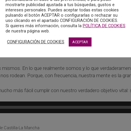
mostrarte publicidad ajustada a tus búsquedas, gustos e
intereses personales. Puedes aceptar todas estas cookies
pulsando el botón ACEPTAR o configurarlas o rechazar su
uso clicando en el apartado CONFIGURACIÓN DE COOKIES.
Si quieres más información, consulta la
POLÍTICA DE COOKIES
de nuestra página web.
CONFIGURACIÓN DE COOKIES
ACEPTAR
or los mejores especialistas de la psicología en todos aqu
s mismos. En lo que realmente somos y lo que verdaderamente
 nos rodean. Porque, con frecuencia, nuestra mente es la gran
 más fácil cumplir con nuestro verdadero objetivo vital: se
de Castilla-La Mancha