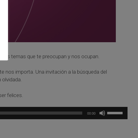
ellos temas que te preocupan y nos ocupan.
 nos importa. Una invitación a la búsqueda del
 olvidada.
r felices.
Utiliza
00:00
las
teclas
de