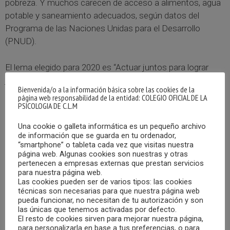
pobreza. Y muchos carecen de acceso a alimentos, agua
potable y saneamiento adecuados, según datos del
Programa de las Naciones Unidas para el Desarrollo
(PNUD).
El lema elegido para 2020 es “Actuar juntos para lograr
justicia social y medioambiental para todas las personas”.
Bienvenida/o a la información básica sobre las cookies de la
página web responsabilidad de la entidad: COLEGIO OFICIAL DE LA
PSICOLOGIA DE C.L.M
La pobreza crea en el individuo un estado de indefensión y
marginación, que puede en ciertos casos acarrear
Una cookie o galleta informática es un pequeño archivo
problemas de autoestima, angustia, depresión entre otros
de información que se guarda en tu ordenador,
problemas que pueden a su vez convertirse en factores
“smartphone” o tableta cada vez que visitas nuestra
página web. Algunas cookies son nuestras y otras
que le impidan salir de su situación económica, por eso,
pertenecen a empresas externas que prestan servicios
los profesionales de la Psicología no podemos dejar de
para nuestra página web.
Las cookies pueden ser de varios tipos: las cookies
lado o ignorar nuestro papel en la lucha por erradicar la
técnicas son necesarias para que nuestra página web
pobreza.
pueda funcionar, no necesitan de tu autorización y son
las únicas que tenemos activadas por defecto.
El resto de cookies sirven para mejorar nuestra página,
La pobreza está ligada a comportamientos psicológicos y
para personalizarla en base a tus preferencias, o para