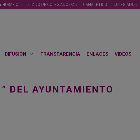
Y HORARIO
LISTADO DE COLEGIADOS/AS
CANAL ÉTICO
COLEGIADOS
DIFUSIÓN
TRANSPARENCIA
ENLACES
VIDEOS
1” DEL AYUNTAMIENTO