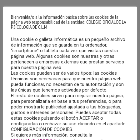
Bienvenida/o a la información básica sobre las cookies de la
página web responsabilidad de la entidad: COLEGIO OFICIAL DE LA
PSICOLOGIA DE C.L.M
Una cookie o galleta informática es un pequeño archivo
de información que se guarda en tu ordenador,
“smartphone” o tableta cada vez que visitas nuestra
página web. Algunas cookies son nuestras y otras
pertenecen a empresas externas que prestan servicios
El Ayuntamiento de Albacete nos remite su Boletín Nº 44,
para nuestra página web.
correspondiente a los meses de marzo y abril de 2021,
Las cookies pueden ser de varios tipos: las cookies
sobre Drogodependencias y Conductas Adictivas, en el
técnicas son necesarias para que nuestra página web
pueda funcionar, no necesitan de tu autorización y son
que se puede encontrar información relativa a las casas
las únicas que tenemos activadas por defecto.
de apuestas en Albacete, la encuesta OEDA-COVID 2020,
El resto de cookies sirven para mejorar nuestra página,
para personalizarla en base a tus preferencias, o para
Aulas de Familia
poder mostrarte publicidad ajustada a tus búsquedas,
gustos e intereses personales. Puedes aceptar todas
Pulsar aquí para descargar el boletín.
estas cookies pulsando el botón ACEPTAR o
configurarlas o rechazar su uso clicando en el apartado
CONFIGURACIÓN DE COOKIES.
08/05/2021 – Cita con la Psicología en Radio
Si quieres más información, consulta la