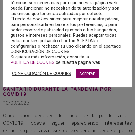
técnicas son necesarias para que nuestra página web
pueda funcionar, no necesitan de tu autorización y son
las únicas que tenemos activadas por defecto.
El resto de cookies sirven para mejorar nuestra página,
para personalizarla en base a tus preferencias, o para
poder mostrarte publicidad ajustada a tus búsquedas,
gustos e intereses personales. Puedes aceptar todas
estas cookies pulsando el botón ACEPTAR o
configurarlas o rechazar su uso clicando en el apartado
CONFIGURACIÓN DE COOKIES.
Si quieres más información, consulta la
POLÍTICA DE COOKIES
de nuestra página web.
CONFIGURACIÓN DE COOKIES
ACEPTAR
LA IMPORTANCIA DEL RECONOCIMIENTO
SOCIAL DEL TRABAJO DEL PERSONAL
SANITARIO DURANTE LA PANDEMIA POR
COVID19
10/09/2025
Cinco años después del inicio de la pandemia por
COVID19 todavía siguen apareciendo interesantes
estudios que analizan sus consecuencias desde el punto