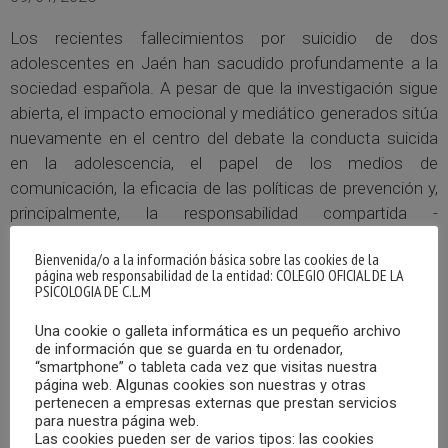
Los recientes fallecimientos por suicidio de dos
adolescentes en Jaén han sacudido profundamente a la
sociedad española. A pesar de que la investigación sigue
abierta, el impacto emocional y mediático generados sitúa
nuevamente en el centro del debate la conducta suicida
en la adolescencia, el papel de los medios de
comunicación, la eficacia de las políticas de prevención y,
principalmente, la responsabilidad compartida -
institucional, profesional y social- ante una problemática
Bienvenida/o a la información básica sobre las cookies de la
que, lejos de remitir, continua muy presente.
página web responsabilidad de la entidad: COLEGIO OFICIAL DE LA
PSICOLOGIA DE C.L.M
MÁS
Una cookie o galleta informática es un pequeño archivo
de información que se guarda en tu ordenador,
“smartphone” o tableta cada vez que visitas nuestra
página web. Algunas cookies son nuestras y otras
pertenecen a empresas externas que prestan servicios
para nuestra página web.
Las cookies pueden ser de varios tipos: las cookies