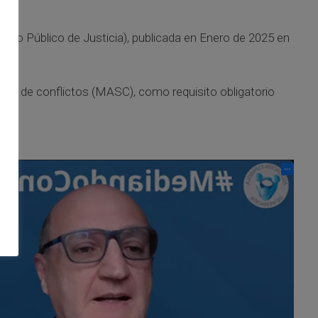
icio Público de Justicia), publicada en Enero de 2025 en
ción de conflictos (MASC), como requisito obligatorio