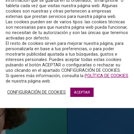
información que se guarda en tu ordenador, “smartphone” o
tableta cada vez que visitas nuestra página web. Algunas
cookies son nuestras y otras pertenecen a empresas
25, (Ley Orgánica de Medidas en materia de Eficiencia del Serv
externas que prestan servicios para nuestra página web.
Las cookies pueden ser de varios tipos: las cookies técnicas
próximo 3 de abril.
son necesarias para que nuestra página web pueda funcionar,
no necesitan de tu autorización y son las únicas que tenemos
activadas por defecto.
ara las partes, de someterse a métodos alternativos de resolu
El resto de cookies sirven para mejorar nuestra página, para
personalizarla en base a tus preferencias, o para poder
mostrarte publicidad ajustada a tus búsquedas, gustos e
intereses personales. Puedes aceptar todas estas cookies
pulsando el botón ACEPTAR o configurarlas o rechazar su
uso clicando en el apartado CONFIGURACIÓN DE COOKIES.
Si quieres más información, consulta la
POLÍTICA DE COOKIES
de nuestra página web.
CONFIGURACIÓN DE COOKIES
ACEPTAR