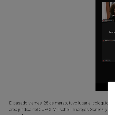
El pasado viernes, 28 de marzo, tuvo lugar el coloquio “
área jurídica del COPCLM, Isabel Hinarejos Gómez, y co