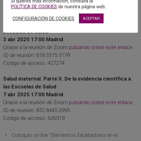
Si quieres más información, consulta la
POLÍTICA DE COOKIES
de nuestra página web.
conexión
a ambos webinar.
CONFIGURACIÓN DE COOKIES
ACEPTAR
Salud maternal. Parte I. De la evidencia científica a las
Escuelas de Salud
3 abr 2025 17:00 Madrid
Únase a la reunión de Zoom
pulsando sobre este enlace.
ID de reunión: 818 3375 3179
Código de acceso: 427274
Salud maternal. Parte II. De la evidencia científica a
las Escuelas de Salud
7 abr 2025 17:00 Madrid
Únase a la reunión de Zoom
pulsando sobre este enlace.
ID de reunión: 852 8445 3995
Código de acceso: 626519
Coloquio on line “Elementos facilitadores en el