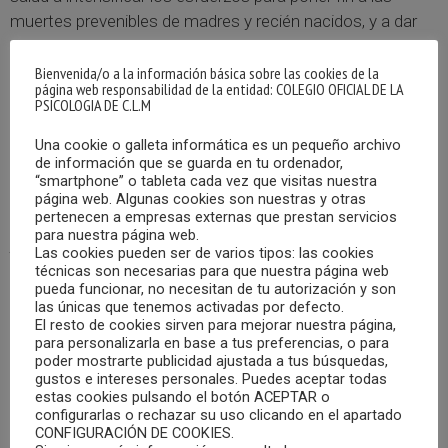
muertes prevenibles de madres y recién nacidos, y a dar
prioridad a la salud y el bienestar de las mujeres a largo
plazo.
Bienvenida/o a la información básica sobre las cookies de la
página web responsabilidad de la entidad: COLEGIO OFICIAL DE LA
PSICOLOGIA DE C.L.M
Con motivo de dicha celebración y en este contexto, el
Una cookie o galleta informática es un pequeño archivo
Observatorio de Salud de las Mujeres
(
coordinación de
de información que se guarda en tu ordenador,
la Estrategia de Salud Reproductiva del SNS
) en
“smartphone” o tableta cada vez que visitas nuestra
colaboración con la
Red de Escuelas de Salud para la
página web. Algunas cookies son nuestras y otras
pertenecen a empresas externas que prestan servicios
Ciudadanía
(coordina
Subdirección General de Calidad
para nuestra página web.
Asistencial),
ha preparado
dos webinarios
donde se
Las cookies pueden ser de varios tipos: las cookies
compartirán conocimiento y experiencias de trabajo de
técnicas son necesarias para que nuestra página web
pueda funcionar, no necesitan de tu autorización y son
interés de algunas de las escuelas que integran dicha red,
las únicas que tenemos activadas por defecto.
en concreto, en relación con programas desarrollados en
El resto de cookies sirven para mejorar nuestra página,
para personalizarla en base a tus preferencias, o para
materia de promoción de la salud de las mujeres y sus
poder mostrarte publicidad ajustada a tus búsquedas,
familiares/acompañantes durante las etapas de
gustos e intereses personales. Puedes aceptar todas
embarazo, parto, postparto/puerperio y neonatal.
estas cookies pulsando el botón ACEPTAR o
configurarlas o rechazar su uso clicando en el apartado
CONFIGURACIÓN DE COOKIES.
A continuación se detallan las
fechas
y claves de