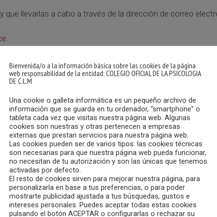
ay que llevarlas a cabo a través de la dirección de correo elect
ce.
Bienvenida/o a la información básica sobre las cookies de la página
web responsabilidad de la entidad: COLEGIO OFICIAL DE LA PSICOLOGIA
DE C.L.M
Una cookie o galleta informática es un pequeño archivo de
información que se guarda en tu ordenador, “smartphone” o
tableta cada vez que visitas nuestra página web. Algunas
cookies son nuestras y otras pertenecen a empresas
externas que prestan servicios para nuestra página web.
Las cookies pueden ser de varios tipos: las cookies técnicas
son necesarias para que nuestra página web pueda funcionar,
no necesitan de tu autorización y son las únicas que tenemos
activadas por defecto.
El resto de cookies sirven para mejorar nuestra página, para
personalizarla en base a tus preferencias, o para poder
mostrarte publicidad ajustada a tus búsquedas, gustos e
intereses personales. Puedes aceptar todas estas cookies
pulsando el botón ACEPTAR o configurarlas o rechazar su