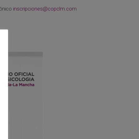
rónico
inscripciones@copclm.com