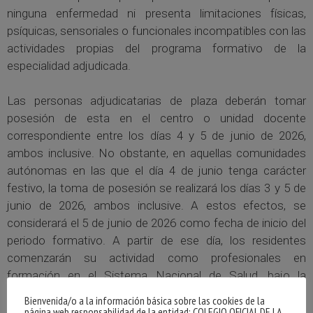
ninguna enfermedad ni presenta limitaciones físicas,
psíquicas, sensoriales o funcionales incompatibles con las
actividades propias del programa formativo de la
especialidad adjudicada.
Las personas adjudicatarias de plaza deberán tomar
posesión de esta en el centro o unidad docente
correspondiente entre los días 4 y 5 de junio de 2026,
ambos inclusive. No obstante, en aquellas comunidades
autónomas en las que el día 4 de junio tenga carácter
festivo, la toma de posesión se realizará los días 3 y 5 de
junio de 2026, ambos inclusive. A estos efectos, se
considerará el 5 de junio de 2026 como fecha de inicio del
periodo formativo. A partir de ese día, los residentes
comenzarán su actividad como profesionales en
formación en el Sistema Nacional de Salud, bajo la
supervisión de sus respectivas unidades docentes.
Bienvenida/o a la información básica sobre las cookies de la
página web responsabilidad de la entidad: COLEGIO OFICIAL DE LA