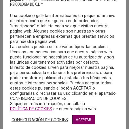
PSICOLOGIA DE C.L.M
Se han adjudicado todas las plazas en todas las
titulaciones convocadas.
Una cookie o galleta informática es un pequeño archivo
de información que se guarda en tu ordenador,
“smartphone” o tableta cada vez que visitas nuestra
A continuación, se reflejan los datos de las tres últimas
página web. Algunas cookies son nuestras y otras
convocatorias de acceso a FSE:
pertenecen a empresas externas que prestan servicios
para nuestra página web.
Las cookies pueden ser de varios tipos: las cookies
técnicas son necesarias para que nuestra página web
2022/
2023/
2024/
2025/
pueda funcionar, no necesitan de tu autorización y son
23
24
25
26
las únicas que tenemos activadas por defecto.
El resto de cookies sirven para mejorar nuestra página,
Biolog
para personalizarla en base a tus preferencias, o para
60
65
63
83
poder mostrarte publicidad ajustada a tus búsquedas,
ía
gustos e intereses personales. Puedes aceptar todas
estas cookies pulsando el botón ACEPTAR o
Enfer
configurarlas o rechazar su uso clicando en el apartado
1.961
2.103
2.171
2.277
mería
CONFIGURACIÓN DE COOKIES.
Si quieres más información, consulta la
POLÍTICA DE COOKIES
de nuestra página web.
Farma
308
340
352
362
cia
CONFIGURACIÓN DE COOKIES
ACEPTAR