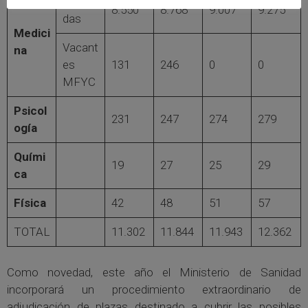
Oferta
8.550
8.768
9.007
9.275
das
Medici
Vacant
na
es
131
246
0
0
MFYC
Psicol
231
247
274
279
ogía
Quími
19
27
25
29
ca
Física
42
48
51
57
TOTAL
11.302
11.844
11.943
12.362
Como novedad, este año el Ministerio de Sanidad
incorporará un procedimiento extraordinario de
adjudicación de plazas destinado a cubrir las posibles