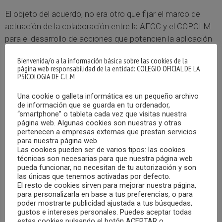
El objeto del acuerdo, no era otro que fijar el marco de
actuación de la colaboración entre la AECC y el COPCLM
para el desarrollo de acciones que potencien la aplicación
de la Psicología en la enfermedad oncológica, tanto con
Bienvenida/o a la información básica sobre las cookies de la
pacientes, familias y profesionales.
página web responsabilidad de la entidad: COLEGIO OFICIAL DE LA
PSICOLOGIA DE C.L.M
Entre otras actuaciones, el convenio contempla el
Una cookie o galleta informática es un pequeño archivo
desarrollo de ciclos de jornadas de formación para
de información que se guarda en tu ordenador,
profesionales, de acuerdo con las necesidades y
“smartphone” o tableta cada vez que visitas nuestra
página web. Algunas cookies son nuestras y otras
especificaciones que vayan surgiendo, intentando que los
pertenecen a empresas externas que prestan servicios
programas de formación se desarrollen en todas las
para nuestra página web.
Las cookies pueden ser de varios tipos: las cookies
Asociaciones Provinciales de AECC de Castilla-La
técnicas son necesarias para que nuestra página web
Mancha. La formación se contempla de forma telemática,
pueda funcionar, no necesitan de tu autorización y son
con acciones formativas por periodos bimensuales.
las únicas que tenemos activadas por defecto.
El resto de cookies sirven para mejorar nuestra página,
para personalizarla en base a tus preferencias, o para
Este convenio no solo fomenta la especialidad de
poder mostrarte publicidad ajustada a tus búsquedas,
Psicooncología, sino que aporta, desde el plano
gustos e intereses personales. Puedes aceptar todas
estas cookies pulsando el botón ACEPTAR o