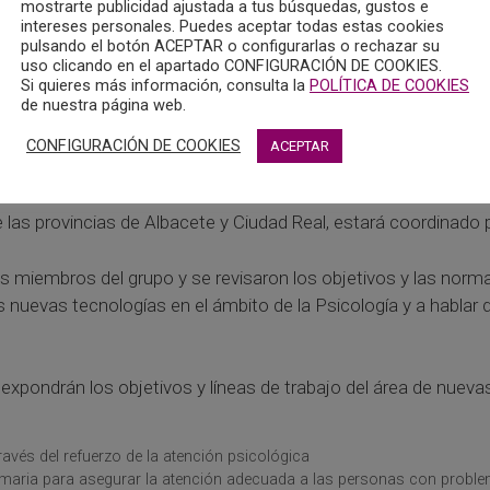
mostrarte publicidad ajustada a tus búsquedas, gustos e
intereses personales. Puedes aceptar todas estas cookies
pulsando el botón ACEPTAR o configurarlas o rechazar su
uso clicando en el apartado CONFIGURACIÓN DE COOKIES.
Si quieres más información, consulta la
POLÍTICA DE COOKIES
de nuestra página web.
CONFIGURACIÓN DE COOKIES
ACEPTAR
 Grupo de Trabajo del Área de Nuevas Tecnologías aplicadas a 
e las provincias de Albacete y Ciudad Real, estará coordinado
los miembros del grupo y se revisaron los objetivos y las no
 nuevas tecnologías en el ámbito de la Psicología y a hablar 
 expondrán los objetivos y líneas de trabajo del área de nueva
avés del refuerzo de la atención psicológica
imaria para asegurar la atención adecuada a las personas con probl