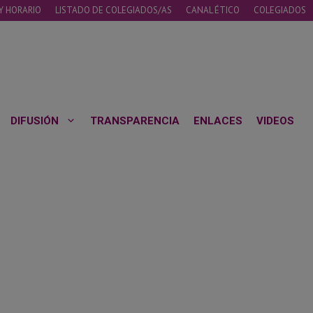
Y HORARIO
LISTADO DE COLEGIADOS/AS
CANAL ÉTICO
COLEGIADOS
DIFUSIÓN
TRANSPARENCIA
ENLACES
VIDEOS