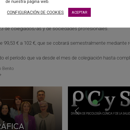
de nuestra página web.
CONFIGURACIÓN DE COOKIES
ACEPTAR
bración de su Asamblea General Ordinaria, el Colegio Oficial de
23 de colegiados/as y de sociedades profesionales.
sa de 99,53 € a 102 €, que se cobrará semestralmente mediante r
o el período que va desde el mes de colegiación hasta comple
o Benito
+
RÁFICA