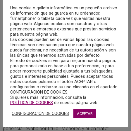
Una cookie o galleta informática es un pequeño archivo
de información que se guarda en tu ordenador,
“smartphone” o tableta cada vez que visitas nuestra
Los días 25 y 26 de noviembre se ha celebrado en San
página web. Algunas cookies son nuestras y otras
Sebastián las VIII Jornadas Nacionales de Psicología
pertenecen a empresas externas que prestan servicios
contra la Violencia de Género: “Psicología, Cultura y
para nuestra página web.
Las cookies pueden ser de varios tipos: las cookies
Sociedad. Trabajando el modelo de igualdad como
técnicas son necesarias para que nuestra página web
fórmula para erradicar la violencia machista: la cultura del
pueda funcionar, no necesitan de tu autorización y son
buen trato”.
las únicas que tenemos activadas por defecto.
El resto de cookies sirven para mejorar nuestra página,
para personalizarla en base a tus preferencias, o para
Dentro del cuadro de ponentes de las jornadas participó el
poder mostrarte publicidad ajustada a tus búsquedas,
gustos e intereses personales. Puedes aceptar todas
psicólogo Pablo Nieva, vocal de la Junta de Gobierno del
estas cookies pulsando el botón ACEPTAR o
COPCLM, coordinador del programa de Asistencia
configurarlas o rechazar su uso clicando en el apartado
Psicológica a Menores Víctimas de Violencia de Género
CONFIGURACIÓN DE COOKIES.
Si quieres más información, consulta la
de Castilla-La Mancha, psicólogo del programa de
POLÍTICA DE COOKIES
de nuestra página web.
atención psicológica con menores víctimas de violencia
CONFIGURACIÓN DE COOKIES
de género en Azuqueca de Henares, y miembro de la
ACEPTAR
comisión de la Psicología e Igualdad de Género, cuya
ponencia llevaba por título “Menores y buen trato”