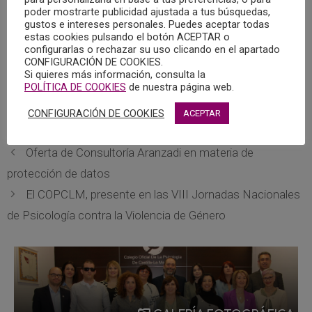
“Psicología e intrusismo” ofrecida por el Decano del
poder mostrarte publicidad ajustada a tus búsquedas,
gustos e intereses personales. Puedes aceptar todas
Colegio Oficial de Psicología de Andalucía Occidental, y
estas cookies pulsando el botón ACEPTAR o
coordinador del Grupo de Trabajo para la Defensa de la
configurarlas o rechazar su uso clicando en el apartado
CONFIGURACIÓN DE COOKIES.
Profesión y Contra el Intrusismo Fernando García Sanz
Si quieres más información, consulta la
con motivo de la inauguración del Plan de Formación
POLÍTICA DE COOKIES
de nuestra página web.
2016-2017, celebrada en la sede del Colegio Oficial de la
CONFIGURACIÓN DE COOKIES
ACEPTAR
Psicología de Castilla-La Mancha.
Oferta de Consultoría Aranzadi en materia de
protección de datos
El COPCLM, presente en las VIII Jornadas Nacionales
de Psicología contra la Violencia de Género