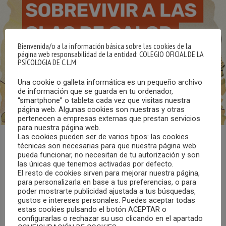
Bienvenida/o a la información básica sobre las cookies de la
página web responsabilidad de la entidad: COLEGIO OFICIAL DE LA
PSICOLOGIA DE C.L.M
Una cookie o galleta informática es un pequeño archivo
de información que se guarda en tu ordenador,
“smartphone” o tableta cada vez que visitas nuestra
página web. Algunas cookies son nuestras y otras
pertenecen a empresas externas que prestan servicios
para nuestra página web.
Las cookies pueden ser de varios tipos: las cookies
técnicas son necesarias para que nuestra página web
Editada por Greenpeace, esta guía ofrece consejos y
pueda funcionar, no necesitan de tu autorización y son
medidas que puedes tomar ya para protegerte ante una
las únicas que tenemos activadas por defecto.
El resto de cookies sirven para mejorar nuestra página,
ola de calor, y otras que puedes demandar a tu
para personalizarla en base a tus preferencias, o para
ayuntamiento para que tu municipio esté mejor adaptado.
poder mostrarte publicidad ajustada a tus búsquedas,
gustos e intereses personales. Puedes aceptar todas
estas cookies pulsando el botón ACEPTAR o
Pulsar aquí para acceder a la guía.
configurarlas o rechazar su uso clicando en el apartado