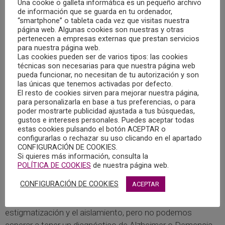
Una cookie o galleta informática es un pequeño archivo
esperanza de vida. En este sentido, el profesional de la
de información que se guarda en tu ordenador,
“smartphone” o tableta cada vez que visitas nuestra
psicología posee un papel relevante, no solo en la atención
página web. Algunas cookies son nuestras y otras
al paciente con demencia, sino también a sus familiares,
pertenecen a empresas externas que prestan servicios
para nuestra página web.
dotando de un acompañamiento emocional, así como
Las cookies pueden ser de varios tipos: las cookies
también de pautas para afrontar cada una de las fases de
técnicas son necesarias para que nuestra página web
la enfermedad.
pueda funcionar, no necesitan de tu autorización y son
las únicas que tenemos activadas por defecto.
El resto de cookies sirven para mejorar nuestra página,
Se ha evidenciado que las actividades que se llevan a cabo
para personalizarla en base a tus preferencias, o para
poder mostrarte publicidad ajustada a tus búsquedas,
en los centros de día, en las asociaciones y en las
gustos e intereses personales. Puedes aceptar todas
residencias funcionan. Pues el establecimiento de rutinas
estas cookies pulsando el botón ACEPTAR o
y hábitos saludables, la práctica de talleres de
configurarlas o rechazar su uso clicando en el apartado
CONFIGURACIÓN DE COOKIES.
estimulación cognitiva y de ejercicio físico, o el
Si quieres más información, consulta la
entrenamiento en habilidades básicas, instrumentales y
POLÍTICA DE COOKIES
de nuestra página web.
avanzadas de la vida diaria, entre otras, ayudan a frenar el
CONFIGURACIÓN DE COOKIES
ACEPTAR
deterioro. Del mismo modo, el fomento de las redes
sociales y la interrelación entre iguales reducen la
estigmatización y el aislamiento, pero no podemos