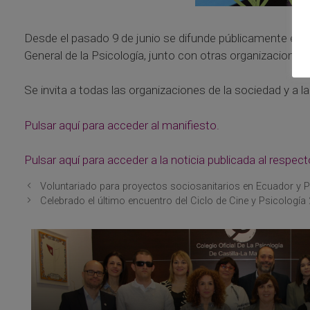
Desde el pasado 9 de junio se difunde públicamente el m
General de la Psicología, junto con otras organizacio
Se invita a todas las organizaciones de la sociedad y a la
Pulsar aquí para acceder al manifiesto.
Pulsar aquí para acceder a la noticia publicada al respect
Voluntariado para proyectos sociosanitarios en Ecuador y P
Celebrado el último encuentro del Ciclo de Cine y Psicologí