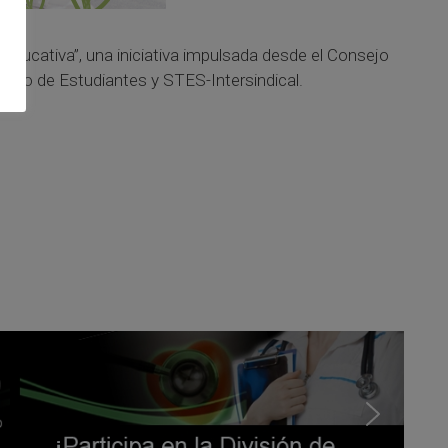
educativa”, una iniciativa impulsada desde el Consejo
ato de Estudiantes y STES-Intersindical.