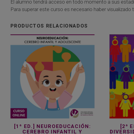
El alumno tendrá acceso en todo momento a sus estadíst
Para superar este curso es necesario haber visualizado 
PRODUCTOS RELACIONADOS
Este
Este
producto
producto
tiene
tiene
múltiples
múltiples
variantes.
variantes.
Las
Las
opciones
opciones
se
se
pueden
pueden
elegir
elegir
en
en
la
la
[1ª ED.] NEUROEDUCACIÓN:
[2ª 
página
página
CEREBRO INFANTIL Y
DIVERS