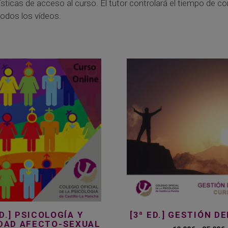
icas de acceso al curso. El tutor controlará el tiempo de co
todos los vídeos.
Este
producto
tiene
múltiples
variantes.
Las
opciones
se
pueden
elegir
en
la
ED.] PSICOLOGÍA Y
[3ª ED.] GESTIÓN D
página
IDAD AFECTO-SEXUAL