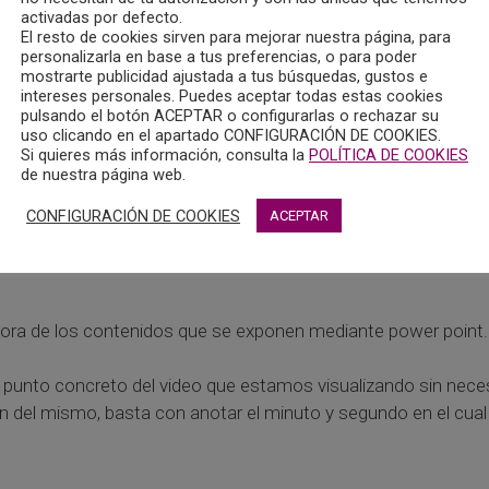
ponibles (fármacos estimulantes y fármacos no estimulantes)
activadas por defecto.
El resto de cookies sirven para mejorar nuestra página, para
personalizarla en base a tus preferencias, o para poder
mostrarte publicidad ajustada a tus búsquedas, gustos e
intereses personales. Puedes aceptar todas estas cookies
pulsando el botón ACEPTAR o configurarlas o rechazar su
uso clicando en el apartado CONFIGURACIÓN DE COOKIES.
Si quieres más información, consulta la
POLÍTICA DE COOKIES
de Madrid.
de nuestra página web.
 grado de Medicina de la Universidad Europea.
CONFIGURACIÓN DE COOKIES
ACEPTAR
nador del programa de patología dual en un Centro de Salud M
utora de los contenidos que se exponen mediante power point.
n punto concreto del video que estamos visualizando sin nece
ión del mismo, basta con anotar el minuto y segundo en el cu