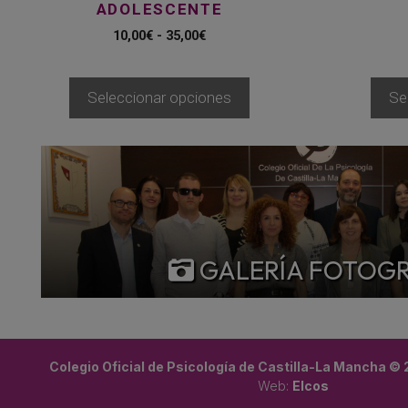
de
de
ADOLESCENTE
producto
producto
Rango
10,00
€
-
35,00
€
de
precios:
desde
Seleccionar opciones
Se
10,00€
hasta
35,00€
GALERÍA FOTOG
Colegio Oficial de Psicología de Castilla-La Mancha ©
Web:
Elcos