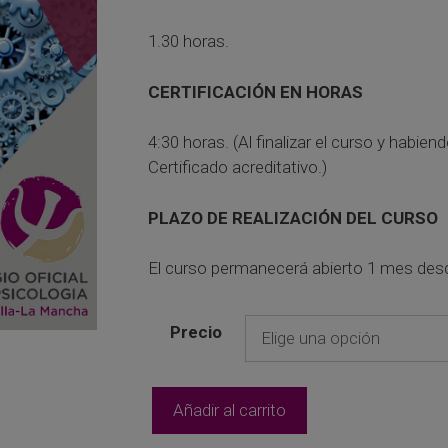
desde
10,00€
1.30 horas.
hasta
35,00€
CERTIFICACIÓN EN HORAS
4:30 horas. (Al finalizar el curso y habie
Certificado acreditativo.)
PLAZO DE REALIZACIÓN DEL CURSO
El curso permanecerá abierto 1 mes des
Precio
[2ª
Añadir al carrito
Ed.]
Introducción