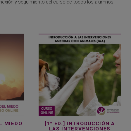
nexión y seguimiento del curso de todos los alumnos.
Este
producto
tiene
múltiples
variantes.
Las
opciones
se
pueden
elegir
en
la
EL MIEDO
[1ª ED.] INTRODUCCIÓN A
página
LAS INTERVENCIONES