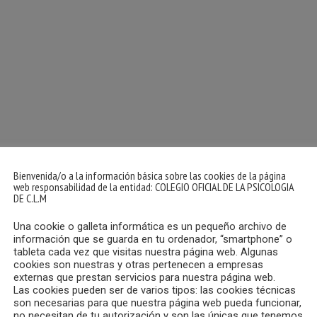
a
la
Psicofarmacología
para
profesionales
de
la
Psicología
tamiento de los trastornos psicopatológicos.
cantidad
Bienvenida/o a la información básica sobre las cookies de la página
a: biodisponibilidad, farmacocinética, vida media, farmacodi
web responsabilidad de la entidad: COLEGIO OFICIAL DE LA PSICOLOGIA
rmacos más comúnmente utilizados en nuestro medio
DE C.L.M
ntos fármacos empleados, cuando sí y cuando no usar benzodia
Una cookie o galleta informática es un pequeño archivo de
información que se guarda en tu ordenador, “smartphone” o
ersidad, indicaciones en diversos trastornos, conocer su mec
tableta cada vez que visitas nuestra página web. Algunas
cookies son nuestras y otras pertenecen a empresas
externas que prestan servicios para nuestra página web.
 y síntomas que no mejoran, mecanismos de acción y efecto
Las cookies pueden ser de varios tipos: las cookies técnicas
nes, fármacos más utilizados
son necesarias para que nuestra página web pueda funcionar,
no necesitan de tu autorización y son las únicas que tenemos