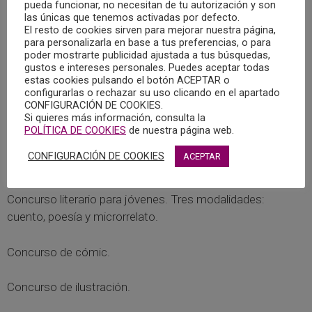
pueda funcionar, no necesitan de tu autorización y son
El plazo de presentación todavía no está abierto y
las únicas que tenemos activadas por defecto.
estamos a la espera de su publicación en el Boletín Oficial
El resto de cookies sirven para mejorar nuestra página,
de la Provincia de Albacete (BOP). Cuando se publique, se
para personalizarla en base a tus preferencias, o para
poder mostrarte publicidad ajustada a tus búsquedas,
avisará a través de los medios del Centro Joven de
gustos e intereses personales. Puedes aceptar todas
Albacete.
estas cookies pulsando el botón ACEPTAR o
configurarlas o rechazar su uso clicando en el apartado
CONFIGURACIÓN DE COOKIES.
Pero hay que tener en cuenta que entonces habrá pocos
Si quieres más información, consulta la
días para presentar toda la documentación y las obras: 30
POLÍTICA DE COOKIES
de nuestra página web.
días naturales a partir del día siguiente de su publicación en
CONFIGURACIÓN DE COOKIES
ACEPTAR
el BOP.
Concurso literario para jóvenes. Tres modalidades:
cuento, poesía y microrrelato.
Concurso de cómic.
Concurso de ilustración.