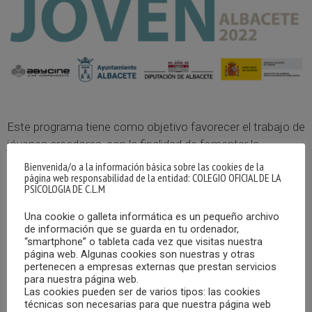
Este programa tiene como objetivo favorecer el trabajo de
jóvenes creadores, con la finalidad de fomentar la
actividad creadora, facilitar su promoción y la difusión de
Bienvenida/o a la información básica sobre las cookies de la
página web responsabilidad de la entidad: COLEGIO OFICIAL DE LA
su obra, a la vez que propiciar su incorporación al ámbito
PSICOLOGIA DE C.L.M
profesional, mediante la ayuda a proyectos a desarrollar
en el ámbito de las literario, cómic, ilustración, fotografía,
Una cookie o galleta informática es un pequeño archivo
de información que se guarda en tu ordenador,
artes escénicas y creación audiovisual.
“smartphone” o tableta cada vez que visitas nuestra
página web. Algunas cookies son nuestras y otras
Demuestra tu creatividad y consigue importantes premios
pertenecen a empresas externas que prestan servicios
para nuestra página web.
económicos. ¿Te animas a participar?
Las cookies pueden ser de varios tipos: las cookies
técnicas son necesarias para que nuestra página web