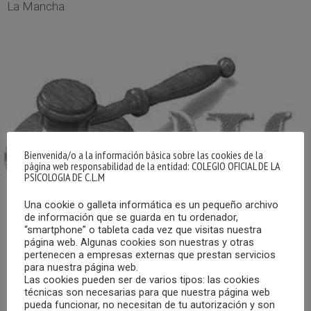
La Mancha
Bienvenida/o a la información básica sobre las cookies de la
página web responsabilidad de la entidad: COLEGIO OFICIAL DE LA
PSICOLOGIA DE C.L.M
Una cookie o galleta informática es un pequeño archivo
de información que se guarda en tu ordenador,
“smartphone” o tableta cada vez que visitas nuestra
página web. Algunas cookies son nuestras y otras
pertenecen a empresas externas que prestan servicios
para nuestra página web.
El Colegio Oficial de Psicología de Castilla-La Mancha
Las cookies pueden ser de varios tipos: las cookies
técnicas son necesarias para que nuestra página web
publica en esta web el listado del turno de peritaciones
pueda funcionar, no necesitan de tu autorización y son