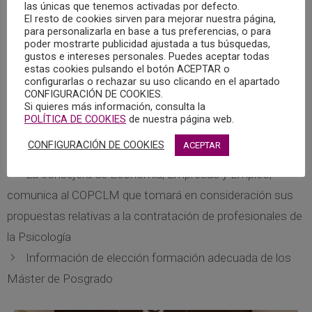
psicológicas para el año 2025.
las únicas que tenemos activadas por defecto.
El resto de cookies sirven para mejorar nuestra página,
para personalizarla en base a tus preferencias, o para
Se ruega a interesados e interesadas que comprueben
poder mostrarte publicidad ajustada a tus búsquedas,
que todos los datos reflejados en el listado son correctos
gustos e intereses personales. Puedes aceptar todas
estas cookies pulsando el botón ACEPTAR o
y, de no ser así, lo pongan en conocimiento del colegio a
configurarlas o rechazar su uso clicando en el apartado
través del correo electrónico
copclm@copclm.com
para
CONFIGURACIÓN DE COOKIES.
Si quieres más información, consulta la
poder llevar a cabo las correcciones oportunas.
POLÍTICA DE COOKIES
de nuestra página web.
Pulsar aquí para descargar el listado.
CONFIGURACIÓN DE COOKIES
ACEPTAR
La consejera de Economía, Empresas y Empleo,
comunica al COPCLM que tomará en consideración sus
propuestas relativas a la contratación de profesionales de
la Psicología
Información de elección formación adecuada de los
Máster de Posgrado