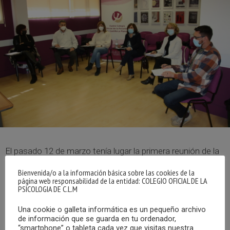
El pasado 12 de marzo tenía lugar la primera reunión de la
Junta de Gobierno del Colegio Oficial de la Psicología de
Bienvenida/o a la información básica sobre las cookies de la
Castilla-La Mancha correspondiente al año 2022
página web responsabilidad de la entidad: COLEGIO OFICIAL DE LA
PSICOLOGIA DE C.L.M
En el encuentro se llevó a cabo la presentación y
Una cookie o galleta informática es un pequeño archivo
aprobación de la memoria de actividades 2021 y el plan de
de información que se guarda en tu ordenador,
“smartphone” o tableta cada vez que visitas nuestra
trabajo 2022, así como la presentación y aprobación de la