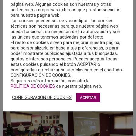
página web. Algunas cookies son nuestras y otras
memoria económica 2021, el balance de gastos 2021 y el
pertenecen a empresas externas que prestan servicios
presupuesto para 2022.
para nuestra página web.
Las cookies pueden ser de varios tipos: las cookies
técnicas son necesarias para que nuestra página web
Otras de las cuestiones abordadas fueron las acciones y
pueda funcionar, no necesitan de tu autorización y son
proyectos vinculados con el Consejo General de la
las únicas que tenemos activadas por defecto.
El resto de cookies sirven para mejorar nuestra página,
Psicología de España, y las reuniones y actos
para personalizarla en base a tus preferencias, o para
institucionales llevados a cabo.
poder mostrarte publicidad ajustada a tus búsquedas,
gustos e intereses personales. Puedes aceptar todas
estas cookies pulsando el botón ACEPTAR o
También se ofreció información sobre las acciones
configurarlas o rechazar su uso clicando en el apartado
colegiales llevadas a cabo como el encuentro sobre
CONFIGURACIÓN DE COOKIES.
Si quieres más información, consulta la
intrusismo, el convenio con Globalcaja Fundación
POLÍTICA DE COOKIES
de nuestra página web.
Horizonte XXII, las reuniones de áreas y grupos de trabajo
CONFIGURACIÓN DE COOKIES
y las acciones formativas.
ACEPTAR