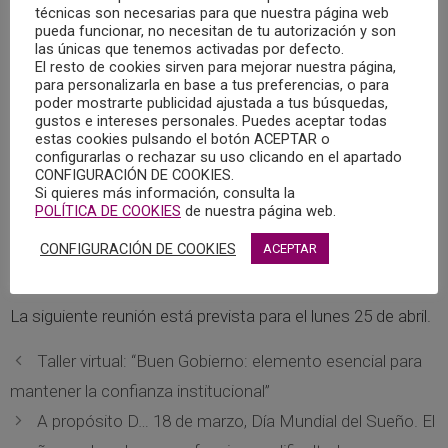
técnicas son necesarias para que nuestra página web
Trabajo del Área de Psicología y Trauma del Colegio Oficial
pueda funcionar, no necesitan de tu autorización y son
de la Psicología de Castilla-La Mancha. Este grupo, que
las únicas que tenemos activadas por defecto.
cuenta con colegiados de diferentes provincias de
El resto de cookies sirven para mejorar nuestra página,
para personalizarla en base a tus preferencias, o para
Castilla-La Mancha, está coordinado por Rocío Goitia,
poder mostrarte publicidad ajustada a tus búsquedas,
vocal de la Junta de Gobierno del Colegio.
gustos e intereses personales. Puedes aceptar todas
estas cookies pulsando el botón ACEPTAR o
configurarlas o rechazar su uso clicando en el apartado
Durante la reunión se trabajó principalmente en la Guía
CONFIGURACIÓN DE COOKIES.
sobre Trauma que se está elaborando en el grupo. Los
Si quieres más información, consulta la
POLÍTICA DE COOKIES
de nuestra página web.
miembros revisaron el índice y los contenidos elaborados
hasta la fecha. Se incluirán temáticas como qué es el
CONFIGURACIÓN DE COOKIES
ACEPTAR
trauma psicológico o sus distintos tipos, entre otros.
La siguiente reunión está prevista para el lunes 25 de abril.
Taller virtual: “Buen Gobierno: elemento esencial para
mantener la confianza institucional”
A propósito D… 18 de marzo, Día Mundial del Sueño. El