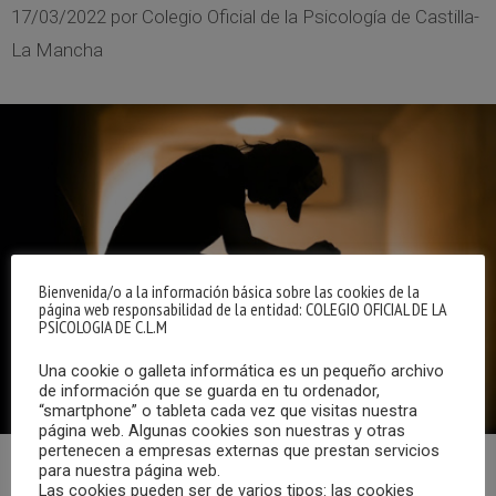
17/03/2022
por
Colegio Oficial de la Psicología de Castilla-
La Mancha
Bienvenida/o a la información básica sobre las cookies de la
página web responsabilidad de la entidad: COLEGIO OFICIAL DE LA
PSICOLOGIA DE C.L.M
Una cookie o galleta informática es un pequeño archivo
de información que se guarda en tu ordenador,
“smartphone” o tableta cada vez que visitas nuestra
página web. Algunas cookies son nuestras y otras
pertenecen a empresas externas que prestan servicios
para nuestra página web.
El pasado 7 de marzo tuvo lugar una reunión del Grupo de
Las cookies pueden ser de varios tipos: las cookies