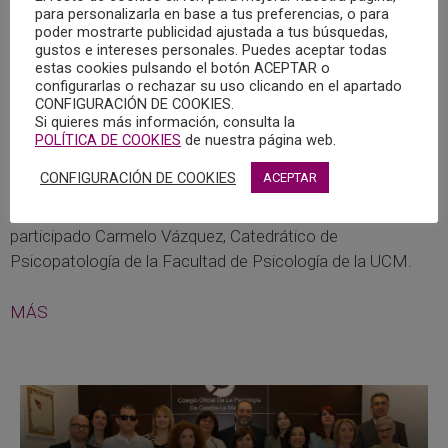
para personalizarla en base a tus preferencias, o para
ESPAÑA 2050. FUNDAMENTOS Y PROPUESTA
poder mostrarte publicidad ajustada a tus búsquedas,
PARA UNA ESTRATEGIA NACIONAL DE LARGO
gustos e intereses personales. Puedes aceptar todas
PLAZO
estas cookies pulsando el botón ACEPTAR o
configurarlas o rechazar su uso clicando en el apartado
26/07/2021
CONFIGURACIÓN DE COOKIES.
Si quieres más información, consulta la
La Oficina Nacional de Prospectiva de Presidencia del
POLÍTICA DE COOKIES
de nuestra página web.
Gobierno de España, ha elaborado un informe sobre el
CONFIGURACIÓN DE COOKIES
ACEPTAR
futuro del país “España 2050. Fundamentos y propuesta
para una Estrategia Nacional de Largo Plazo”, en el que ha
participado Carmelo Vázquez, Catedrático de
Psicopatología de la Facultad de Psicología de la UCM.
MÁS