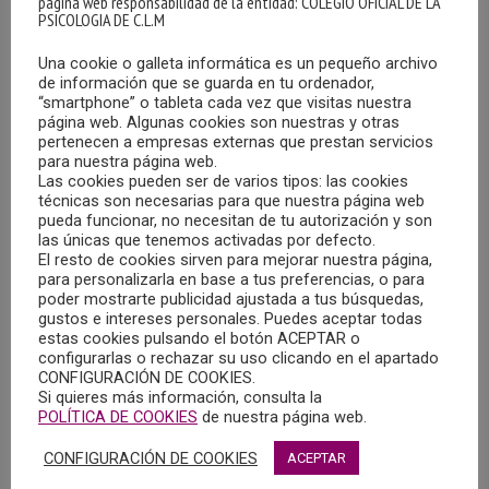
página web responsabilidad de la entidad: COLEGIO OFICIAL DE LA
PSICOLOGIA DE C.L.M
Una cookie o galleta informática es un pequeño archivo
de información que se guarda en tu ordenador,
“smartphone” o tableta cada vez que visitas nuestra
página web. Algunas cookies son nuestras y otras
pertenecen a empresas externas que prestan servicios
para nuestra página web.
EL COPCLM ASISTE A LA PRESENTACIÓN DE LA
Las cookies pueden ser de varios tipos: las cookies
NUEVA ASOCIACIÓN ASIN LEWY
técnicas son necesarias para que nuestra página web
pueda funcionar, no necesitan de tu autorización y son
02/04/2024
las únicas que tenemos activadas por defecto.
El resto de cookies sirven para mejorar nuestra página,
El pasado 19 de marzo el vocal de la Junta de Gobierno del
para personalizarla en base a tus preferencias, o para
COPCLM, Víctor Manuel Aragón Navarro, asistió a la
poder mostrarte publicidad ajustada a tus búsquedas,
gustos e intereses personales. Puedes aceptar todas
presentación de la nueva asociación Asin Lewy
estas cookies pulsando el botón ACEPTAR o
configurarlas o rechazar su uso clicando en el apartado
CONFIGURACIÓN DE COOKIES.
MÁS
Si quieres más información, consulta la
POLÍTICA DE COOKIES
de nuestra página web.
CONFIGURACIÓN DE COOKIES
ACEPTAR