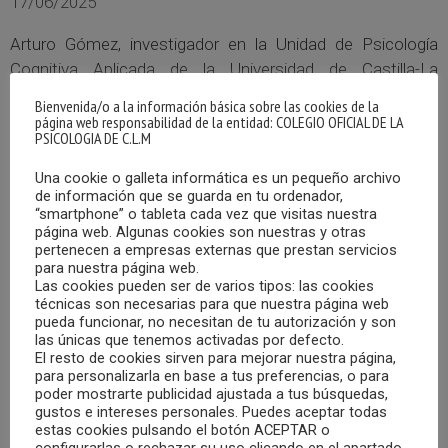
17/06/2025
Arturo Gómez, investigador en la Unidad de Psicología
Cognitiva Aplicada de la Universidad de Castilla-La
Mancha, está realizando un estudio de investigación
Bienvenida/o a la información básica sobre las cookies de la
centrado en la memoria autobiográfica en población
página web responsabilidad de la entidad: COLEGIO OFICIAL DE LA
PSICOLOGIA DE C.L.M
adulta.
Una cookie o galleta informática es un pequeño archivo
MÁS
de información que se guarda en tu ordenador,
“smartphone” o tableta cada vez que visitas nuestra
página web. Algunas cookies son nuestras y otras
pertenecen a empresas externas que prestan servicios
para nuestra página web.
Las cookies pueden ser de varios tipos: las cookies
técnicas son necesarias para que nuestra página web
pueda funcionar, no necesitan de tu autorización y son
las únicas que tenemos activadas por defecto.
El resto de cookies sirven para mejorar nuestra página,
para personalizarla en base a tus preferencias, o para
poder mostrarte publicidad ajustada a tus búsquedas,
gustos e intereses personales. Puedes aceptar todas
estas cookies pulsando el botón ACEPTAR o
configurarlas o rechazar su uso clicando en el apartado