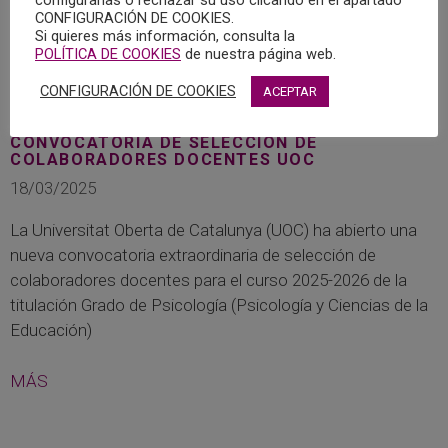
CONFIGURACIÓN DE COOKIES.
Si quieres más información, consulta la
POLÍTICA DE COOKIES
de nuestra página web.
CONFIGURACIÓN DE COOKIES
ACEPTAR
CONVOCATORIA DE SELECCIÓN DE
COLABORADORES DOCENTES UOC
18/03/2025
La Universitat Oberta de Catalunya (UOC) ha abierto una
nueva convocatoria extraordinaria de selección de
colaboradores docentes para el curso 2025-2026 de la
titulación Grado de Psicología (Psicología y Ciencias de la
Educación)
MÁS