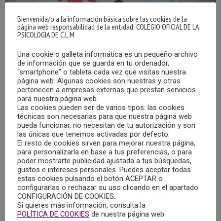
Bienvenida/o a la información básica sobre las cookies de la
página web responsabilidad de la entidad: COLEGIO OFICIAL DE LA
PSICOLOGIA DE C.L.M
Una cookie o galleta informática es un pequeño archivo
de información que se guarda en tu ordenador,
“smartphone” o tableta cada vez que visitas nuestra
página web. Algunas cookies son nuestras y otras
pertenecen a empresas externas que prestan servicios
19/10/2024 – CITA CON LA PSICOLOGÍA EN
para nuestra página web.
RADIO CHINCHILLA: “INTERFERENCIAS
Las cookies pueden ser de varios tipos: las cookies
PARENTALES”
técnicas son necesarias para que nuestra página web
pueda funcionar, no necesitan de tu autorización y son
21/10/2024
las únicas que tenemos activadas por defecto.
El resto de cookies sirven para mejorar nuestra página,
Ya puedes escuchar el programa “Cita con la Psicología”
para personalizarla en base a tus preferencias, o para
emitido en Radio Chinchilla el sábado, 19 de octubre de
poder mostrarte publicidad ajustada a tus búsquedas,
gustos e intereses personales. Puedes aceptar todas
2024, que llevó por título “Interferencias parentales”, y en el
estas cookies pulsando el botón ACEPTAR o
que intervino, Dolores Puentes Parra, Psicóloga colegiada
configurarlas o rechazar su uso clicando en el apartado
CONFIGURACIÓN DE COOKIES.
en el Colegio Oficial de Psicología de Castilla-La Mancha.
Si quieres más información, consulta la
POLÍTICA DE COOKIES
de nuestra página web.