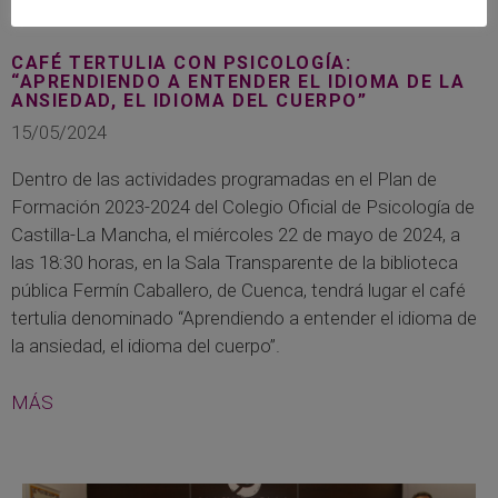
CAFÉ TERTULIA CON PSICOLOGÍA:
“APRENDIENDO A ENTENDER EL IDIOMA DE LA
ANSIEDAD, EL IDIOMA DEL CUERPO”
15/05/2024
Dentro de las actividades programadas en el Plan de
Formación 2023-2024 del Colegio Oficial de Psicología de
Castilla-La Mancha, el miércoles 22 de mayo de 2024, a
las 18:30 horas, en la Sala Transparente de la biblioteca
pública Fermín Caballero, de Cuenca, tendrá lugar el café
tertulia denominado “Aprendiendo a entender el idioma de
la ansiedad, el idioma del cuerpo”.
MÁS