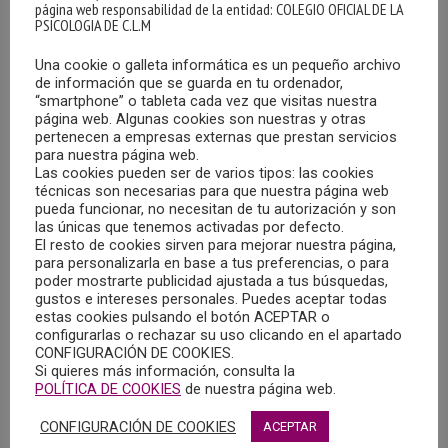
Psicoterapeuta FEAP en la Sección Psicoanalítica y
página web responsabilidad de la entidad: COLEGIO OFICIAL DE LA
PSICOLOGIA DE C.L.M
Miembro acreditada de Gradiva- Asociación de
Psicoanálisis Aplicado de Santiago de Compostela.
Una cookie o galleta informática es un pequeño archivo
de información que se guarda en tu ordenador,
“smartphone” o tableta cada vez que visitas nuestra
MÁS
página web. Algunas cookies son nuestras y otras
pertenecen a empresas externas que prestan servicios
para nuestra página web.
Las cookies pueden ser de varios tipos: las cookies
técnicas son necesarias para que nuestra página web
pueda funcionar, no necesitan de tu autorización y son
las únicas que tenemos activadas por defecto.
El resto de cookies sirven para mejorar nuestra página,
para personalizarla en base a tus preferencias, o para
poder mostrarte publicidad ajustada a tus búsquedas,
gustos e intereses personales. Puedes aceptar todas
estas cookies pulsando el botón ACEPTAR o
configurarlas o rechazar su uso clicando en el apartado
CONFIGURACIÓN DE COOKIES.
Si quieres más información, consulta la
POLÍTICA DE COOKIES
de nuestra página web.
CONFIGURACIÓN DE COOKIES
ACEPTAR