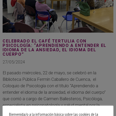
CELEBRADO EL CAFÉ TERTULIA CON
PSICOLOGÍA: “APRENDIENDO A ENTENDER EL
IDIOMA DE LA ANSIEDAD, EL IDIOMA DEL
CUERPO”
27/05/2024
El pasado miércoles, 22 de mayo, se celebró en la
Biblioteca Pública Fermín Caballero de Cuenca, el
Coloquio de Psicología con el título “Aprendiendo a
entender el idioma de la ansiedad, el idioma del cuerpo”
que corrió a cargo de Carmen Ballesteros, Psicóloga,
especialista en psicopatología y salud mental por la
asociación de Psicoanalistas de Buenos Aires y
Bienvenida/o a la información básica sobre las cookies de la