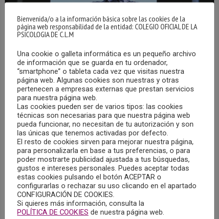
Bienvenida/o a la información básica sobre las cookies de la
página web responsabilidad de la entidad: COLEGIO OFICIAL DE LA
PSICOLOGIA DE C.L.M
Una cookie o galleta informática es un pequeño archivo
de información que se guarda en tu ordenador,
“smartphone” o tableta cada vez que visitas nuestra
página web. Algunas cookies son nuestras y otras
pertenecen a empresas externas que prestan servicios
CELEBRADO EL II CONGRESO REGIONAL DE
para nuestra página web.
CASTILLA-LA MANCHA DE PERSONAS CON
Las cookies pueden ser de varios tipos: las cookies
CÁNCER Y FAMILIARES
técnicas son necesarias para que nuestra página web
pueda funcionar, no necesitan de tu autorización y son
21/03/2023
las únicas que tenemos activadas por defecto.
El resto de cookies sirven para mejorar nuestra página,
El 17 de marzo tenía lugar el II Congreso Regional de
para personalizarla en base a tus preferencias, o para
Castilla-La Mancha de Personas con Cáncer y Familiares,
poder mostrarte publicidad ajustada a tus búsquedas,
gustos e intereses personales. Puedes aceptar todas
al que asistía, por invitación de la Asociación Española
estas cookies pulsando el botón ACEPTAR o
Contra el Cáncer, el Colegio Oficial de la Psicología de
configurarlas o rechazar su uso clicando en el apartado
CONFIGURACIÓN DE COOKIES.
Castilla-La Mancha.
Si quieres más información, consulta la
POLÍTICA DE COOKIES
de nuestra página web.