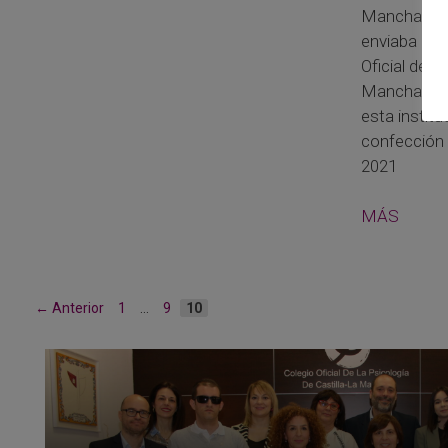
Mancha, Je
enviaba un 
Oficial de l
Mancha, agr
esta institu
confección 
2021
MÁS
Página
Página
Página
←
Anterior
1
…
9
10