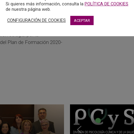
Salud, Teresa Martínez Rodr
Si quieres más información, consulta la
POLÍTICA DE COOKIES
sús Fernández Sanz,
de nuestra página web.
correo electrónico al Colegio
MÁS
a Psicología de Castilla-La
CONFIGURACIÓN DE COOKIES
ACEPTAR
adeciendo el trabajo de
ción colegial por la
del Plan de Formación 2020-