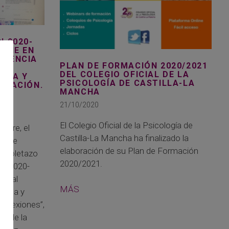
N 2020-
PONE EN
ERENCIA
PLAN DE FORMACIÓN 2020/2021
DEL COLEGIO OFICIAL DE LA
ONA Y
PSICOLOGÍA DE CASTILLA-LA
URACIÓN.
MANCHA
21/10/2020
El Colegio Oficial de la Psicología de
mbre, el
Castilla-La Mancha ha finalizado la
ía de
elaboración de su Plan de Formación
istoletazo
2020/2021.
ón 2020-
gural
MÁS
rsona y
Reflexiones”,
as de la