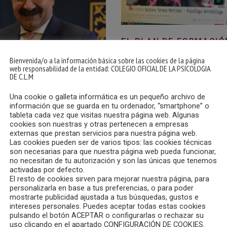
EL PLAN DE FORMACIÓ
2021 DEL COPCLM SE 
MARCHA CON LA CONF
Bienvenida/o a la información básica sobre las cookies de la página
INAUGURAL “ATENCIÓN
web responsabilidad de la entidad: COLEGIO OFICIAL DE LA PSICOLOGIA
CENTRADA EN LA PERS
DE C.L.M
CUIDADOS DE LARGA D
REFLEXIONES”
Una cookie o galleta informática es un pequeño archivo de
información que se guarda en tu ordenador, “smartphone” o
05/11/2020
tableta cada vez que visitas nuestra página web. Algunas
cookies son nuestras y otras pertenecen a empresas
El pasado martes, 3 de novie
externas que prestan servicios para nuestra página web.
Colegio Oficial de la Psicolog
Las cookies pueden ser de varios tipos: las cookies técnicas
IMIENTO DEL
son necesarias para que nuestra página web pueda funcionar,
Castilla-La Mancha daba el p
O DE SANIDAD DE
no necesitan de tu autorización y son las únicas que tenemos
de salida al Plan de Formaci
A-LA MANCHA AL
activadas por defecto.
2021 con la conferencia inau
El resto de cookies sirven para mejorar nuestra página, para
personalizarla en base a tus preferencias, o para poder
“Atención Centrada en la Pe
mostrarte publicidad ajustada a tus búsquedas, gustos e
cuidados de larga duración. 
intereses personales. Puedes aceptar todas estas cookies
 de noviembre, el Consejero
a cargo la Doctora en Cienci
pulsando el botón ACEPTAR o configurarlas o rechazar su
del Gobierno de Castilla-La
uso clicando en el apartado CONFIGURACIÓN DE COOKIES.