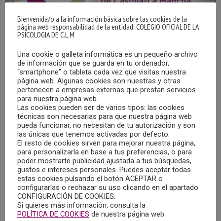
Bienvenida/o a la información básica sobre las cookies de la
página web responsabilidad de la entidad: COLEGIO OFICIAL DE LA
PSICOLOGIA DE C.L.M
Una cookie o galleta informática es un pequeño archivo
de información que se guarda en tu ordenador,
“smartphone” o tableta cada vez que visitas nuestra
página web. Algunas cookies son nuestras y otras
EL COPCLM RENUEVA EL ACUERDO DE
pertenecen a empresas externas que prestan servicios
PATROCINIO CON EL CLUB DE RUGBY “A
para nuestra página web.
PALOS” DE CUENCA
Las cookies pueden ser de varios tipos: las cookies
14/04/2021
técnicas son necesarias para que nuestra página web
pueda funcionar, no necesitan de tu autorización y son
las únicas que tenemos activadas por defecto.
El Colegio Oficial de la Psicología de Castilla-La Mancha ha
El resto de cookies sirven para mejorar nuestra página,
renovado el acuerdo de patrocinio con el Club de Rugby “A
para personalizarla en base a tus preferencias, o para
palos” de la ciudad de Cuenca, en virtud del cual, la imagen
poder mostrarte publicidad ajustada a tus búsquedas,
gustos e intereses personales. Puedes aceptar todas
corporativa del Colegio Oficial de la Psicología de Castilla-
estas cookies pulsando el botón ACEPTAR o
La Mancha aparece impresa en las camisetas del equipo
configurarlas o rechazar su uso clicando en el apartado
CONFIGURACIÓN DE COOKIES.
conquense.
Si quieres más información, consulta la
POLÍTICA DE COOKIES
de nuestra página web.