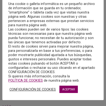
Una cookie o galleta informática es un pequeño archivo
de información que se guarda en tu ordenador,
“smartphone” o tableta cada vez que visitas nuestra
página web. Algunas cookies son nuestras y otras
pertenecen a empresas externas que prestan servicios
para nuestra página web.
Las cookies pueden ser de varios tipos: las cookies
técnicas son necesarias para que nuestra página web
pueda funcionar, no necesitan de tu autorización y son
las únicas que tenemos activadas por defecto.
El resto de cookies sirven para mejorar nuestra página,
para personalizarla en base a tus preferencias, o para
EL COPCLM PARTICIPA EN UNA NUEVA REUNIÓN
poder mostrarte publicidad ajustada a tus búsquedas,
DE LA MESA TÉCNICA PARA LA PREVENCIÓN
gustos e intereses personales. Puedes aceptar todas
DEL SUICIDIO, EN ALBACETE
estas cookies pulsando el botón ACEPTAR o
20/12/2022
configurarlas o rechazar su uso clicando en el apartado
CONFIGURACIÓN DE COOKIES.
Si quieres más información, consulta la
El pasado 16 de diciembre, la secretaria del COPCLM,
POLÍTICA DE COOKIES
de nuestra página web.
María del Mar Aguilar, asistió a la segunda reunión de la
Mesa Técnica para la Prevención del Suicidio, constituida
CONFIGURACIÓN DE COOKIES
ACEPTAR
por el Ayuntamiento de Albacete en julio de este año.