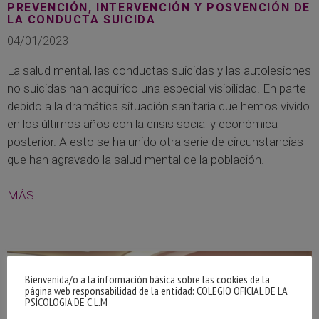
PREVENCIÓN, INTERVENCIÓN Y POSVENCIÓN DE
LA CONDUCTA SUICIDA
04/01/2023
La salud mental, las conductas suicidas y las autolesiones
no suicidas han adquirido una especial visibilidad. En parte
debido a la dramática situación sanitaria que hemos vivido
en los últimos años con la crisis social y económica
posterior. A esto se ha unido otra serie de circunstancias
que han agravado la salud mental de la población.
MÁS
Bienvenida/o a la información básica sobre las cookies de la
página web responsabilidad de la entidad: COLEGIO OFICIAL DE LA
PSICOLOGIA DE C.L.M