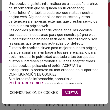
Una cookie o galleta informática es un pequeño archivo
de información que se guarda en tu ordenador,
“smartphone” o tableta cada vez que visitas nuestra
página web. Algunas cookies son nuestras y otras
pertenecen a empresas externas que prestan servicios
para nuestra página web.
Las cookies pueden ser de varios tipos: las cookies
técnicas son necesarias para que nuestra página web
pueda funcionar, no necesitan de tu autorización y son
las únicas que tenemos activadas por defecto.
El resto de cookies sirven para mejorar nuestra página,
para personalizarla en base a tus preferencias, o para
poder mostrarte publicidad ajustada a tus búsquedas,
gustos e intereses personales. Puedes aceptar todas
estas cookies pulsando el botón ACEPTAR o
configurarlas o rechazar su uso clicando en el apartado
Con motivo de la conmemoración del 25 de noviembre,
CONFIGURACIÓN DE COOKIES.
Si quieres más información, consulta la
“Día Internacional de la Eliminación de la Violencia contra
POLÍTICA DE COOKIES
de nuestra página web.
las Mujeres”, los Centros de la Mujer de las localidades de
Consuegra, Mora, Sonseca y Los Yébenes, en la provincia
CONFIGURACIÓN DE COOKIES
ACEPTAR
de Toledo, organizan la XVII Jornada de Formación para
Profesionales: “La Violencia Sexual como manifestación