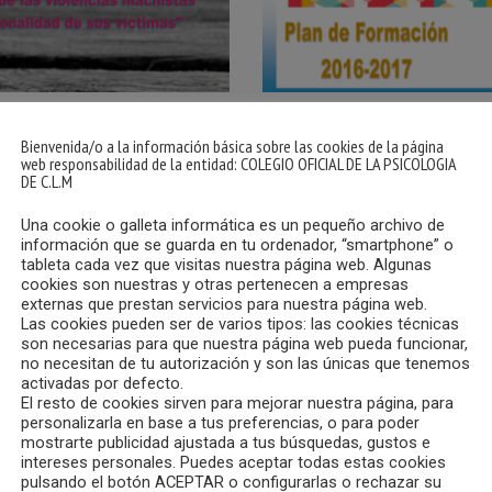
17 – X JORNADA
04/11/2016 – CONFERE
Bienvenida/o a la información básica sobre las cookies de la página
 DE PSICOLOGÍA Y
INAUGURAL DEL PLAN 
web responsabilidad de la entidad: COLEGIO OFICIAL DE LA PSICOLOGIA
 “EL IMPACTO DE LAS
FORMACIÓN 2016-2017
DE C.L.M
AS MACHISTAS EN LA
“PSICOLOGÍA E INTRU
LIDAD DE SUS
22/11/2016
”
Una cookie o galleta informática es un pequeño archivo de
información que se guarda en tu ordenador, “smartphone” o
MÁS
tableta cada vez que visitas nuestra página web. Algunas
cookies son nuestras y otras pertenecen a empresas
externas que prestan servicios para nuestra página web.
Las cookies pueden ser de varios tipos: las cookies técnicas
son necesarias para que nuestra página web pueda funcionar,
no necesitan de tu autorización y son las únicas que tenemos
activadas por defecto.
El resto de cookies sirven para mejorar nuestra página, para
personalizarla en base a tus preferencias, o para poder
mostrarte publicidad ajustada a tus búsquedas, gustos e
intereses personales. Puedes aceptar todas estas cookies
pulsando el botón ACEPTAR o configurarlas o rechazar su