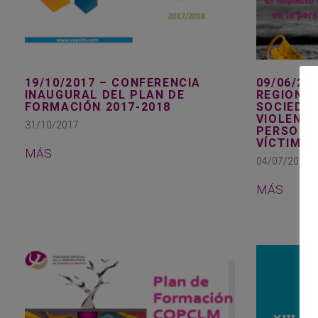
19/10/2017 – CONFERENCIA
09/06/20
INAUGURAL DEL PLAN DE
REGIONAL
FORMACIÓN 2017-2018
SOCIEDAD
VIOLENCI
31/10/2017
PERSONA
VÍCTIMAS
MÁS
04/07/2017
MÁS