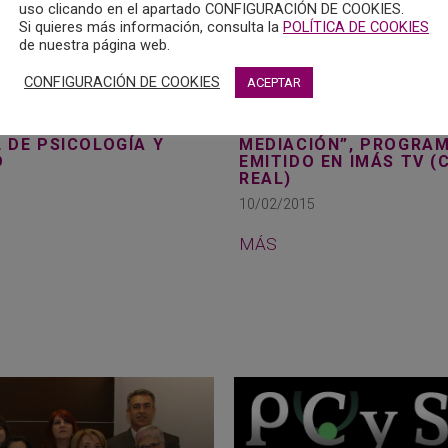
uso clicando en el apartado CONFIGURACIÓN DE COOKIES.
Si quieres más información, consulta la
POLÍTICA DE COOKIES
de nuestra página web.
CONFIGURACIÓN DE COOKIES
ACEPTAR
21 – VIII JORNADA
21/01/2015 – “CONFLI
 DE PSICOLOGÍA Y
MEDIACIÓN”, PROGRA
D
EMITIDO EN IMÁS TV (
REAL)
10/02/2015
MÁS