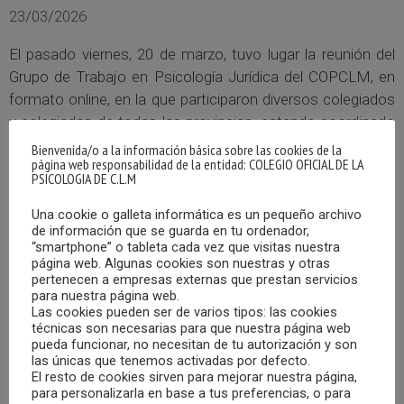
23/03/2026
El pasado viernes, 20 de marzo, tuvo lugar la reunión del
Grupo de Trabajo en Psicología Jurídica del COPCLM, en
formato online, en la que participaron diversos colegiados
y colegiadas de todas las provincias, estando coordinado
por la responsable del área, Isabel Hinarejos Gómez.
Bienvenida/o a la información básica sobre las cookies de la
página web responsabilidad de la entidad: COLEGIO OFICIAL DE LA
PSICOLOGIA DE C.L.M
MÁS
Una cookie o galleta informática es un pequeño archivo
de información que se guarda en tu ordenador,
“smartphone” o tableta cada vez que visitas nuestra
página web. Algunas cookies son nuestras y otras
pertenecen a empresas externas que prestan servicios
para nuestra página web.
Las cookies pueden ser de varios tipos: las cookies
técnicas son necesarias para que nuestra página web
pueda funcionar, no necesitan de tu autorización y son
las únicas que tenemos activadas por defecto.
El resto de cookies sirven para mejorar nuestra página,
para personalizarla en base a tus preferencias, o para