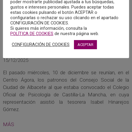
poder mostrarte publicidad ajustada a tus búsquedas,
gustos e intereses personales. Puedes aceptar todas
estas cookies pulsando el botón ACEPTAR o
configurarlas o rechazar su uso clicando en el apartado
CONFIGURACIÓN DE COOKIES.
Si quieres más información, consulta la
POLÍTICA DE COOKIES
de nuestra página web.
CONFIGURACIÓN DE COOKIES
ACEPTAR
EL COPCLM ASISTE A UNA REUNIÓN DEL
CONSEJO SOCIAL DE ALBACETE
15/12/2025
El pasado miércoles, 10 de diciembre se reunían, en el
Centro Ágora, los patronos del Consejo Social de la
Ciudad de Albacete al que estaba convocado el Colegio
Oficial de Psicología de Castilla-La Mancha, en cuya
representación asistió la tesorera Isabel Hinarejos
Gómez.
MÁS